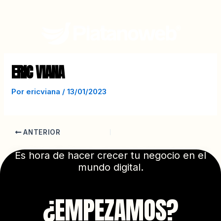
Ir
Navegación
al
de
contenido
entradas
ERIC VIANA
Por
ericviana
/
13/01/2023
ANTERIOR
Es hora de hacer crecer tu negocio en el
mundo digital.
¿EMPEZAMOS?