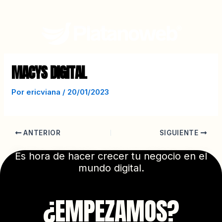
Ir
Navegación
al
de
contenido
entradas
MACYS DIGITAL
Por
ericviana
/
20/01/2023
ANTERIOR
SIGUIENTE
Es hora de hacer crecer tu negocio en el
mundo digital.
¿EMPEZAMOS?