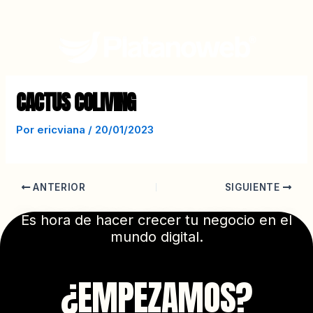
Ir
Navegación
al
de
contenido
entradas
CACTUS COLIVING
Por
ericviana
/
20/01/2023
ANTERIOR
SIGUIENTE
Es hora de hacer crecer tu negocio en el
mundo digital.
¿EMPEZAMOS?